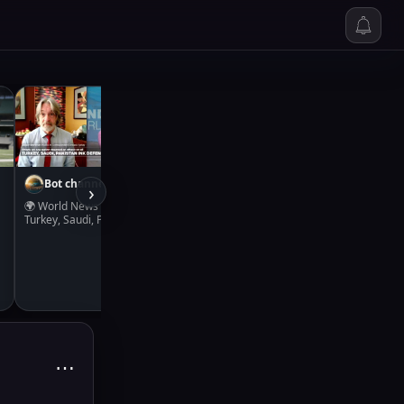
Bot channel
›
🌍 World News 🗞️
Turkey, Saudi, Pakistan:
Attack on one nation
deemed an attack on all
📌 Topic: Middle East 📡
Source: France 24 —
Middle East 🕒 2026-08-
07 15:09 UTC Pakistan,
l
Turkey and Saudi Arabia
n
have signed a mutual
defence agreement,
m
under which an armed
-
⋯
attack on any one of the
three countries will be
treated as an attack on