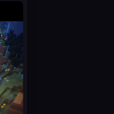
all. The pact comes as
Saudi Arabia seeks to
diversify its security
partnerships after
repeated attacks on its
critical infrastructure
amid the war in Iran.
France 24
Correspondent Jasper
Mortimer from Turkey
shares further insights.
🔗 Full story:
https://www.france24.co
m/en/turkey-saudi-
pakistan-attack-on-one-
nation-deemed-an-
attack-on-all