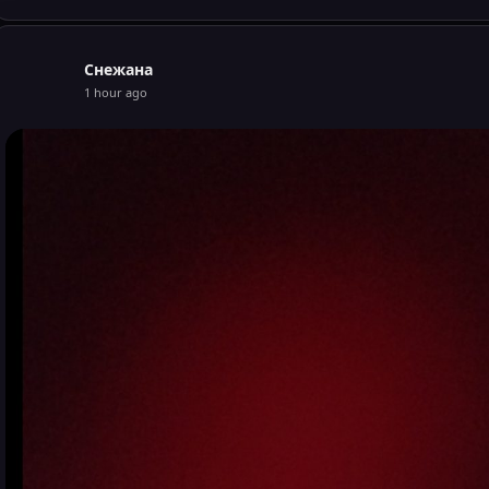
С
Снежана
1 hour ago