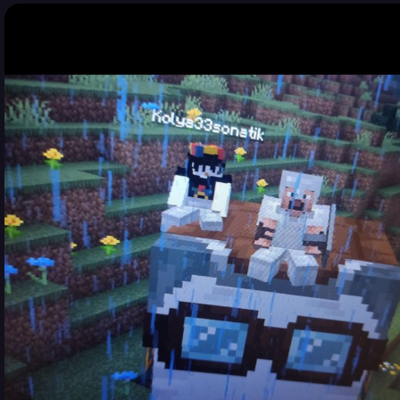
https://nv.ua/world/geop
2026. The agency is
olitics/pozhar-v-
reporting a depth of 10
bryanske-7-avgusta-
km (6.2 miles). EMSC is
zagorelis-sklady-
reporting M6.3 at a
postavshchika-
depth of 35 km (21.7
smazochnyh-materialov-
miles). Source 🔗
50630841.html
Source:
https://watchers.news/2
026/08/05/strong-and-
shallow-m6-3-
earthquake-hits-
mindanao-philippines/