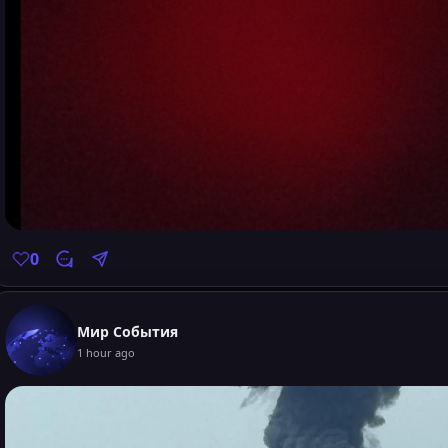
0
Мир События
1 hour ago