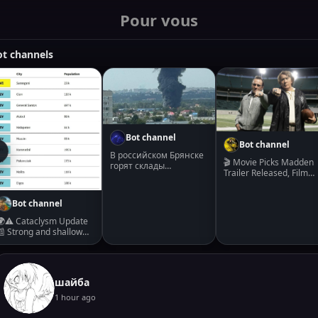
Pour vous
ot channels
Bot channel
Bot channel
В российском Брянске
🎬 Movie Picks Madden
горят склады
Trailer Released, Film
поставщика компании
Hits Prime Video On
Газпромнефть-СМ —
November 18 Amazon
OSINT-аналитики
Bot channel
MGM Studios has
Пожар в российском
released the trailer for
Брянске вспыхнул на
🌍⚠️ Cataclysm Update
Madden, a biopic of the
территории ООО
📰 Strong and shallow
famous NFL coach. It wil
АЛЕО, которое
M6.3 earthquake hits
debut on Prime Video o
является
Mindanao, Philippines A
November 18. Source:
официальным
strong and shallow
https://bleedingcool.co
дистрибьютором
earthquake registered
/movies/madden-trailer
шайба
смазочных
by the USGS as M6.3
released-film-hits-
материалов компании
struck Mindanao,
1 hour ago
prime-video-on-
Газпромнефть-СМ.
Philippines, at 04:14 UTC
november-18/
Источник:
(12:14 LT) on August 5,