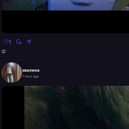
1
😊
эвелина
1 hour ago