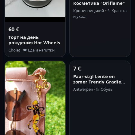
Косметика "Oriflame"
Кропивницький ·
💄
Красота
и уход
60 €
Торт на день
рождения Hot Wheels
Cholet ·
🍽️
Еда и напитки
7 €
Paar-stijl Lente en
zomer Trendy Gradient
Eva Zachte dikke zool
Antwerpen ·
👟
Обувь
Comfortabele en
modieuze binnen- en
buitenslippers voor