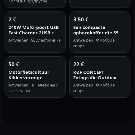
Коломия ·
📦
Другое
2 €
3.50 €
240W Multi-poort USB
Een compacte
Fast Charger 2USB +
opbergkoffer die 55
3TypeC Telefoon
.22LR-kogels kan
Antwerpen ·
💻
Электроника
Antwerpen ·
⚽
Хобби и
Oplaadkop Met LED
bevatten – handig om
спорт
Licht Quick Charge
mee naar de
Adapter voor iPhone
schietbaan te nemen.
Samsun
50 €
22 €
Motorfietscultuur
K&F CONCEPT
Kikkervormige
Fotografie Outdoor
headset, $ draadloze
Crossbody Camera Tas
Antwerpen ·
📱
Телефоны и
Antwerpen ·
⚽
Хобби и
oortelefoons in
Waterdichte
аксессуары
спорт
dierenstijl, HD stereo
Schoudertas DSLR/SLR
bas.
Camera Case Voor
Instax mini 12 Tas