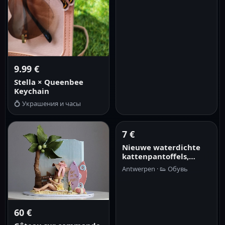
9.99 €
Stella × Queenbee
Keychain
💍
Украшения и часы
7 €
Nieuwe waterdichte
kattenpantoffels,
warme zool,
Antwerpen ·
👟
Обувь
kattenpootjes, fluffy,
gesloten teen,
kattenpootjes
pantoffels, binnen
60 €