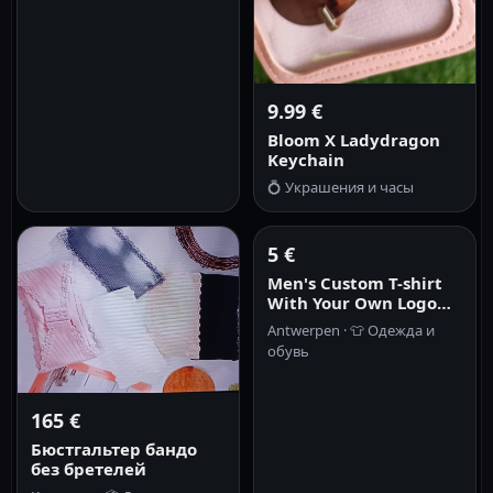
9.99 €
Bloom X Ladydragon
Keychain
💍
Украшения и часы
5 €
Men's Custom T-shirt
With Your Own Logo
Text And Photo Printed
Antwerpen ·
👕
Одежда и
On The Front And Back
обувь
Tshirt Costume
Graphic Tee Tops
165 €
Бюстгальтер бандо
без бретелей