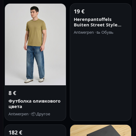
19 €
Herenpantoffels
Buiten Street Style
Mode Casual Dagelijks
Antwerpen ·
👟
Обувь
Cover Toe Antislip
Dames Paarstijl Zomer
Zachte pantoffels Sch
8 €
Футболка оливкового
цвета
Antwerpen ·
📦
Другое
182 €