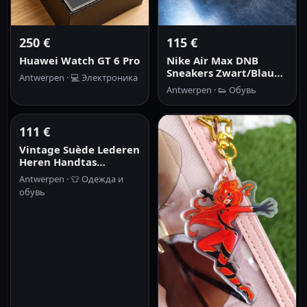
250 €
115 €
Huawei Watch GT 6 Pro
Nike Air Max DNB
Sneakers Zwart/Blauw
Antwerpen ·
💻
Электроника
- Maat 46
Antwerpen ·
👟
Обувь
111 €
Vintage Suède Lederen
Heren Handtas
Mannelijke Schouder
Antwerpen ·
👕
Одежда и
Koerierstas Reistassen
обувь
Originele Casual
Groente Gelooid Leer
Zac