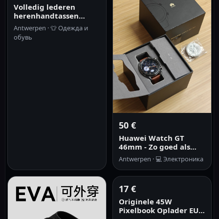
Volledig lederen
herenhandtassen
Zakelijke tas Aktetas
Antwerpen ·
👕
Одежда и
Skelethuid Dikke
обувь
koeienhuid Vintage
Crossbody Messenger
Bag Lapto
50 €
Huawei Watch GT
46mm - Zo goed als
nieuw
Antwerpen ·
💻
Электроника
17 €
Originele 45W
Pixelbook Oplader EU
US Snelladen