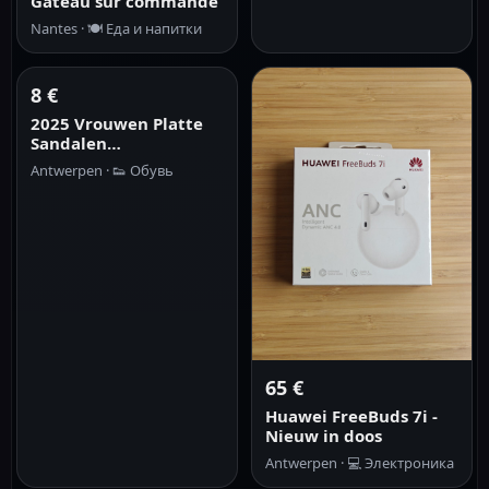
Gâteau sur commande
Nantes ·
🍽️
Еда и напитки
8 €
2025 Vrouwen Platte
Sandalen
Comfortabele Flats
Antwerpen ·
👟
Обувь
Sandalen Gedrukt
Bohemen Romeinse
Stijl Schoenen voor
Vrouwen Mode Schoe
65 €
Huawei FreeBuds 7i -
Nieuw in doos
Antwerpen ·
💻
Электроника