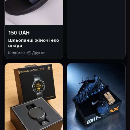
150 UAH
Шльопанці жіночі еко
шкіра
Коломия ·
📦
Другое