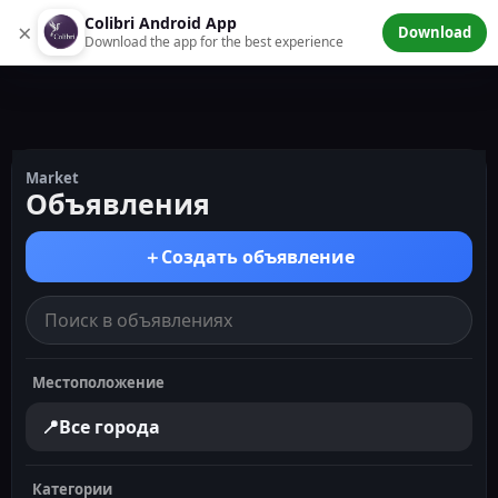
Colibri Android App
×
Объявления
Download
Download the app for the best experience
Market
Объявления
＋
Создать объявление
Местоположение
📍
Все города
Категории