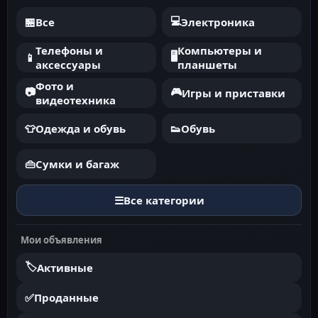
💻
🏪
Все
Электроника
Телефоны и
Компьютеры и
🖥️
📱
аксессуары
планшеты
Фото и
📷
🎮
Игры и приставки
видеотехника
👕
Одежда и обувь
👟
Обувь
👜
Сумки и багаж
☰
Все категории
Мои объявления
🏷️
Активные
✅
Проданные