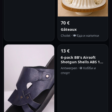
70 €
Gâteaux
Cholet ·
🍽️
Еда и напитки
13 €
6-pack BB's Airsoft
Shotgun Shells ABS 15
ronde 6 mm standaard
Antwerpen ·
⚽
Хобби и
Airsoft-
спорт
trommelmagazijn voor
multi- en single-shot
Airsof