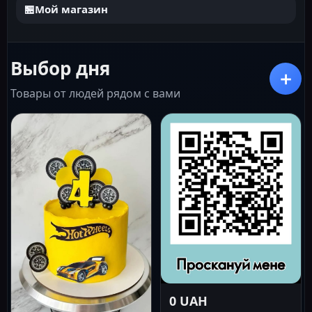
🏪
Мой магазин
Выбор дня
＋
Товары от людей рядом с вами
0 UAH