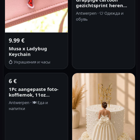
gezichtsprint heren
strandshorts,
Antwerpen ·
👕
Одежда и
sneldrogend,
обувь
ademend, trekkoord,
elastische taille,
sociale media, vi
9.99 €
Musa x Ladybug
Keychain
💍
Украшения и часы
6 €
1Pc aangepaste foto-
koffiemok, 11oz
gepersonaliseerde
Antwerpen ·
🍽️
Еда и
mok, afbeelding, tekst
напитки
- vriend, vriendin,
beste vriend,
Thanksgiv