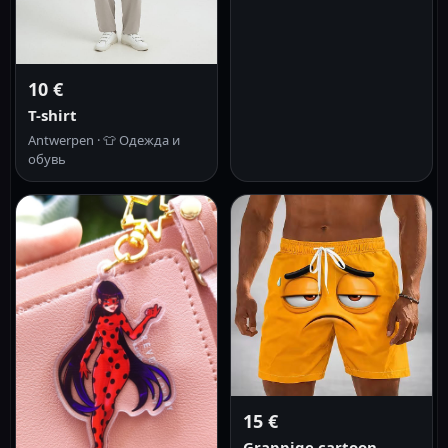
10 €
T-shirt
Antwerpen ·
👕
Одежда и
обувь
15 €
Grappige cartoon